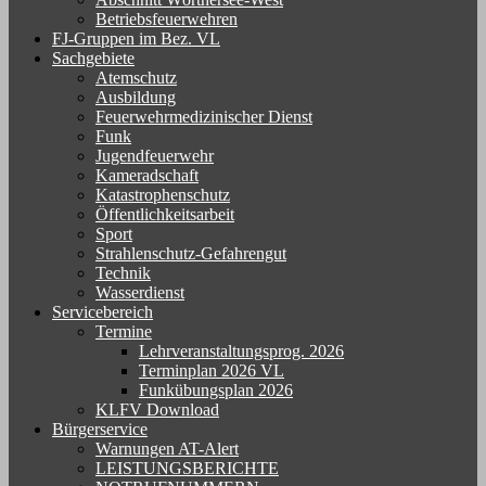
Betriebsfeuerwehren
FJ-Gruppen im Bez. VL
Sachgebiete
Atemschutz
Ausbildung
Feuerwehrmedizinischer Dienst
Funk
Jugendfeuerwehr
Kameradschaft
Katastrophenschutz
Öffentlichkeitsarbeit
Sport
Strahlenschutz-Gefahrengut
Technik
Wasserdienst
Servicebereich
Termine
Lehrveranstaltungsprog. 2026
Terminplan 2026 VL
Funkübungsplan 2026
KLFV Download
Bürgerservice
Warnungen AT-Alert
LEISTUNGSBERICHTE