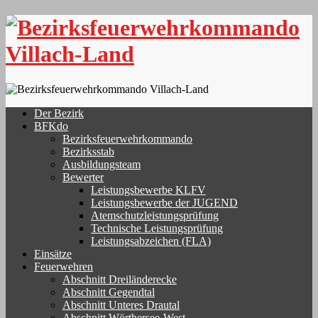
Skip
to
content
Der Bezirk
BFKdo
Bezirksfeuerwehrkommando
Bezirksstab
Ausbildungsteam
Bewerter
Leistungsbewerbe KLFV
Leistungsbewerbe der JUGEND
Atemschutzleistungsprüfung
Technische Leistungsprüfung
Leistungsabzeichen (FLA)
Einsätze
Feuerwehren
Abschnitt Dreiländerecke
Abschnitt Gegendtal
Abschnitt Unteres Drautal
Abschnitt Wörthersee-West