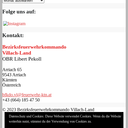
Folge uns auf:
Kontakt:
Bezirksfeuerwehrkommando
Villach-Land
OBR Libert Pekoll
Arriach 65
9543 Arriach
Kärnten
Österreich
bfkdo.vl@feuerwehr-ktn.at
+43 (664) 185 47 50
© 2023 Bezirksfeuerwehrkommando Villach-Land
Datenschutz und Cookies: Diese Website verwendet Cookies. Wenn du die Website
Impressum
weiterhin nutzt, stimmst du der Verwendung von Cookies zu.
Datenschutzerklärung