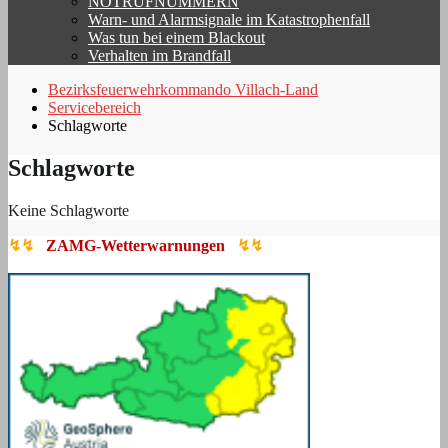
NOTRUFNUMMERN
Warn- und Alarmsignale im Katastrophenfall
Was tun bei einem Blackout
Verhalten im Brandfall
Bezirksfeuerwehrkommando Villach-Land
Servicebereich
Schlagworte
Schlagworte
Keine Schlagworte
↯↯
ZAMG-Wetterwarnungen
↯↯