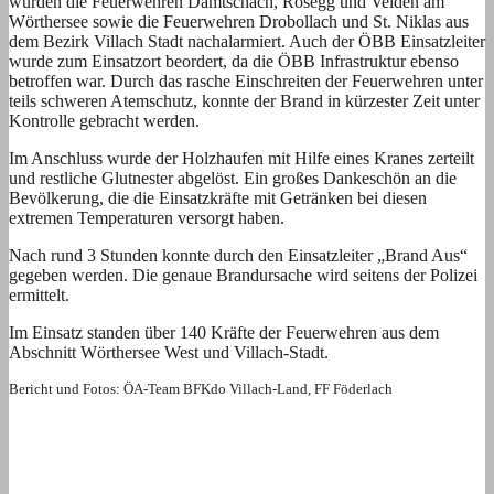
wurden die Feuerwehren Damtschach, Rosegg und Velden am
Wörthersee sowie die Feuerwehren Drobollach und St. Niklas aus
dem Bezirk Villach Stadt nachalarmiert. Auch der ÖBB Einsatzleiter
wurde zum Einsatzort beordert, da die ÖBB Infrastruktur ebenso
betroffen war. Durch das rasche Einschreiten der Feuerwehren unter
teils schweren Atemschutz, konnte der Brand in kürzester Zeit unter
Kontrolle gebracht werden.
Im Anschluss wurde der Holzhaufen mit Hilfe eines Kranes zerteilt
und restliche Glutnester abgelöst. Ein großes Dankeschön an die
Bevölkerung, die die Einsatzkräfte mit Getränken bei diesen
extremen Temperaturen versorgt haben.
Nach rund 3 Stunden konnte durch den Einsatzleiter „Brand Aus“
gegeben werden. Die genaue Brandursache wird seitens der Polizei
ermittelt.
Im Einsatz standen über 140 Kräfte der Feuerwehren aus dem
Abschnitt Wörthersee West und Villach-Stadt.
Bericht und Fotos: ÖA-Team BFKdo Villach-Land, FF Föderlach