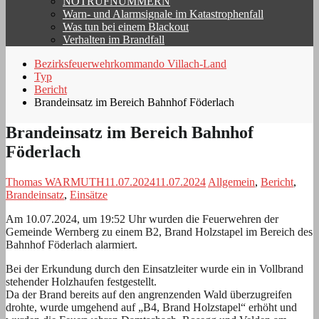
NOTRUFNUMMERN
Warn- und Alarmsignale im Katastrophenfall
Was tun bei einem Blackout
Verhalten im Brandfall
Bezirksfeuerwehrkommando Villach-Land
Typ
Bericht
Brandeinsatz im Bereich Bahnhof Föderlach
Brandeinsatz im Bereich Bahnhof
Föderlach
Thomas WARMUTH
11.07.2024
11.07.2024
Allgemein
,
Bericht
,
Brandeinsatz
,
Einsätze
Am 10.07.2024, um 19:52 Uhr wurden die Feuerwehren der
Gemeinde Wernberg zu einem B2, Brand Holzstapel im Bereich des
Bahnhof Föderlach alarmiert.
Bei der Erkundung durch den Einsatzleiter wurde ein in Vollbrand
stehender Holzhaufen festgestellt.
Da der Brand bereits auf den angrenzenden Wald überzugreifen
drohte, wurde umgehend auf „B4, Brand Holzstapel“ erhöht und