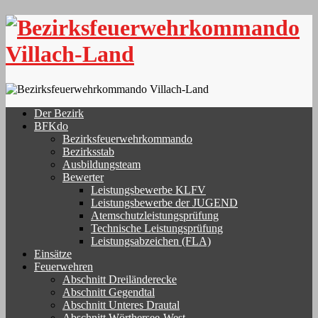
Skip
to
content
Der Bezirk
BFKdo
Bezirksfeuerwehrkommando
Bezirksstab
Ausbildungsteam
Bewerter
Leistungsbewerbe KLFV
Leistungsbewerbe der JUGEND
Atemschutzleistungsprüfung
Technische Leistungsprüfung
Leistungsabzeichen (FLA)
Einsätze
Feuerwehren
Abschnitt Dreiländerecke
Abschnitt Gegendtal
Abschnitt Unteres Drautal
Abschnitt Wörthersee-West