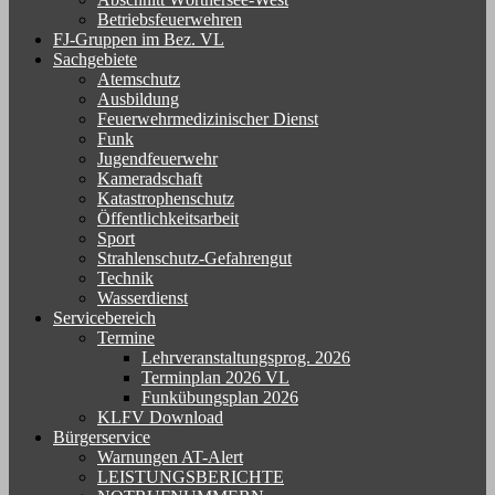
Betriebsfeuerwehren
FJ-Gruppen im Bez. VL
Sachgebiete
Atemschutz
Ausbildung
Feuerwehrmedizinischer Dienst
Funk
Jugendfeuerwehr
Kameradschaft
Katastrophenschutz
Öffentlichkeitsarbeit
Sport
Strahlenschutz-Gefahrengut
Technik
Wasserdienst
Servicebereich
Termine
Lehrveranstaltungsprog. 2026
Terminplan 2026 VL
Funkübungsplan 2026
KLFV Download
Bürgerservice
Warnungen AT-Alert
LEISTUNGSBERICHTE