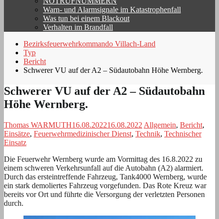
NOTRUFNUMMERN
Warn- und Alarmsignale im Katastrophenfall
Was tun bei einem Blackout
Verhalten im Brandfall
Bezirksfeuerwehrkommando Villach-Land
Typ
Bericht
Schwerer VU auf der A2 – Südautobahn Höhe Wernberg.
Schwerer VU auf der A2 – Südautobahn
Höhe Wernberg.
Thomas WARMUTH
16.08.2022
16.08.2022
Allgemein
,
Bericht
,
Einsätze
,
Feuerwehrmedizinischer Dienst
,
Technik
,
Technischer
Einsatz
Die Feuerwehr Wernberg wurde am Vormittag des 16.8.2022 zu
einem schweren Verkehrsunfall auf die Autobahn (A2) alarmiert.
Durch das ersteintreffende Fahrzeug, Tank4000 Wernberg, wurde
ein stark demoliertes Fahrzeug vorgefunden. Das Rote Kreuz war
bereits vor Ort und führte die Versorgung der verletzten Personen
durch.