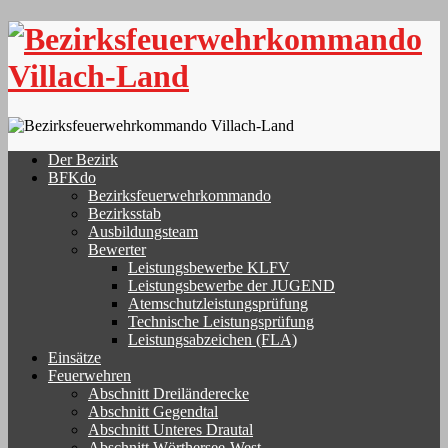
Skip
to
content
Der Bezirk
BFKdo
Bezirksfeuerwehrkommando
Bezirksstab
Ausbildungsteam
Bewerter
Leistungsbewerbe KLFV
Leistungsbewerbe der JUGEND
Atemschutzleistungsprüfung
Technische Leistungsprüfung
Leistungsabzeichen (FLA)
Einsätze
Feuerwehren
Abschnitt Dreiländerecke
Abschnitt Gegendtal
Abschnitt Unteres Drautal
Abschnitt Wörthersee-West