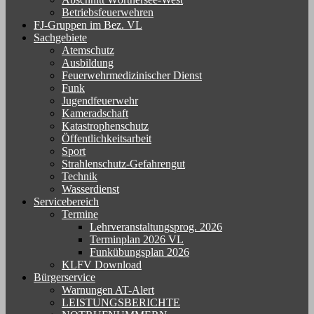
Betriebsfeuerwehren
FJ-Gruppen im Bez. VL
Sachgebiete
Atemschutz
Ausbildung
Feuerwehrmedizinischer Dienst
Funk
Jugendfeuerwehr
Kameradschaft
Katastrophenschutz
Öffentlichkeitsarbeit
Sport
Strahlenschutz-Gefahrengut
Technik
Wasserdienst
Servicebereich
Termine
Lehrveranstaltungsprog. 2026
Terminplan 2026 VL
Funkübungsplan 2026
KLFV Download
Bürgerservice
Warnungen AT-Alert
LEISTUNGSBERICHTE