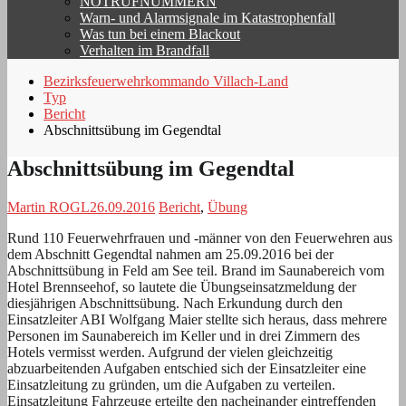
NOTRUFNUMMERN
Warn- und Alarmsignale im Katastrophenfall
Was tun bei einem Blackout
Verhalten im Brandfall
Bezirksfeuerwehrkommando Villach-Land
Typ
Bericht
Abschnittsübung im Gegendtal
Abschnittsübung im Gegendtal
Martin ROGL
26.09.2016
Bericht
,
Übung
Rund 110 Feuerwehrfrauen und -männer von den Feuerwehren aus
dem Abschnitt Gegendtal nahmen am 25.09.2016 bei der
Abschnittsübung in Feld am See teil.
Brand im Saunabereich vom
Hotel Brennseehof, so lautete die Übungseinsatzmeldung der
diesjährigen Abschnittsübung. Nach Erkundung durch den
Einsatzleiter ABI Wolfgang Maier stellte sich heraus, dass mehrere
Personen im Saunabereich im Keller und in drei Zimmern des
Hotels vermisst werden. Aufgrund der vielen gleichzeitig
abzuarbeitenden Aufgaben entschied sich der Einsatzleiter eine
Einsatzleitung zu gründen, um die Aufgaben zu verteilen.
Einsatzleitung Fahrzeuge erteilte den nacheinander eintreffenden