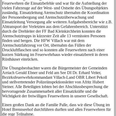
Feuerwehren die Einsatzbefehle und war für die Aufstellung der
vielen Fahrzeuge auf der West- und Ostseite des Übungsobjektes
zuständig. Einsatzleitung Atemschutz übernahm die Koordination
der Personenbergung und Atemschutzüberwachung und
Einsatzleitung Versorgung alle weiteren Aufgabenbereiche wie z.B.
Abtransport der Verletzten aus dem Gefahrenbereich. Unterstützt
durch die Drehleiter der FF Bad Kleinkirchheim konnten die
Atemschutztrupps in kürzester Zeit alle 13 vermissten Personen
finden und bergen. Die HFW Villach war mit dem
Atemschutzfahrzeug vor Ort, übernahm das Füllen der
Druckluftflaschen und so konnten alle Feuerwehren nach einer
kurzen Stärkung im Feuerwehrhaus wieder einsatzbereit in deren
Rüsthäuser einrücken.
Die Übungsbeobachter waren die Bürgermeister der Gemeinden
Arriach Gerald Ebner und Feld am See DI Dr. Erhard Veiter,
Bezirksfeuerwehrkommandant Villach-Land OBR Libert Pekoll
und stellvertretender Polizeiinspektionsleiter von Afritz Hubert
Steiner. Alle Beteiligten lobten bei der Abschlussbesprechung die
hervorragende Zusammenarbeit aller Einsatzkräfte und die
Wichtigkeit der freiwilligen Feuerwehren in unserer Gesellschaft.
Einen großen Dank an die Familie Palle, dass wir diese Übung im
Hotel Brennseehof durchführen durften und allen Feuerwehren für
die rege Teilnahme.