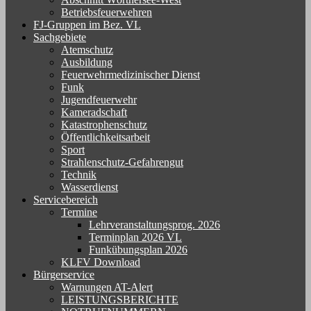
Betriebsfeuerwehren
FJ-Gruppen im Bez. VL
Sachgebiete
Atemschutz
Ausbildung
Feuerwehrmedizinischer Dienst
Funk
Jugendfeuerwehr
Kameradschaft
Katastrophenschutz
Öffentlichkeitsarbeit
Sport
Strahlenschutz-Gefahrengut
Technik
Wasserdienst
Servicebereich
Termine
Lehrveranstaltungsprog. 2026
Terminplan 2026 VL
Funkübungsplan 2026
KLFV Download
Bürgerservice
Warnungen AT-Alert
LEISTUNGSBERICHTE