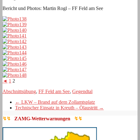
Bericht und Photos: Martin Rogl – FF Feld am See
◄
1
2
Abschnittsübung
,
FF Feld am See
,
Gegendtal
←
LKW – Brand auf dem Zollamtsplatz
Technischer Einsatz in Kreuth – Ölaustritt
→
↯↯
ZAMG-Wetterwarnungen
↯↯