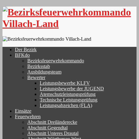
Skip
to
content
Der Bezirk
BFKdo
Bezirksfeuerwehrkommando
Bezirksstab
Ausbildungsteam
Bewerter
Leistungsbewerbe KLFV
Leistungsbewerbe der JUGEND
Atemschutzleistungsprüfung
Technische Leistungsprüfung
Leistungsabzeichen (FLA)
Einsätze
Feuerwehren
Abschnitt Dreiländerecke
Abschnitt Gegendtal
Abschnitt Unteres Drautal
Abschnitt Wörthersee-West