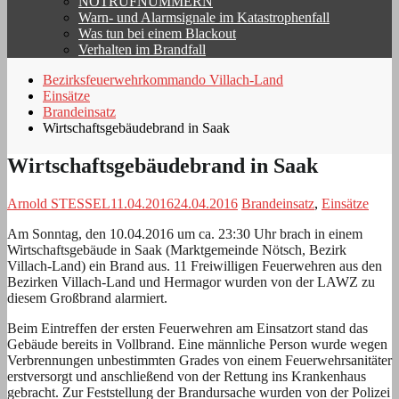
NOTRUFNUMMERN
Warn- und Alarmsignale im Katastrophenfall
Was tun bei einem Blackout
Verhalten im Brandfall
Bezirksfeuerwehrkommando Villach-Land
Einsätze
Brandeinsatz
Wirtschaftsgebäudebrand in Saak
Wirtschaftsgebäudebrand in Saak
Arnold STESSEL
11.04.2016
24.04.2016
Brandeinsatz
,
Einsätze
Am Sonntag, den 10.04.2016 um ca. 23:30 Uhr brach in einem
Wirtschaftsgebäude in Saak (Marktgemeinde Nötsch, Bezirk
Villach-Land) ein Brand aus. 11 Freiwilligen Feuerwehren aus den
Bezirken Villach-Land und Hermagor wurden von der LAWZ zu
diesem Großbrand alarmiert.
Beim Eintreffen der ersten Feuerwehren am Einsatzort stand das
Gebäude bereits in Vollbrand. Eine männliche Person wurde wegen
Verbrennungen unbestimmten Grades von einem Feuerwehrsanitäter
erstversorgt und anschließend von der Rettung ins Krankenhaus
gebracht. Zur Feststellung der Brandursache wurden von der Polizei