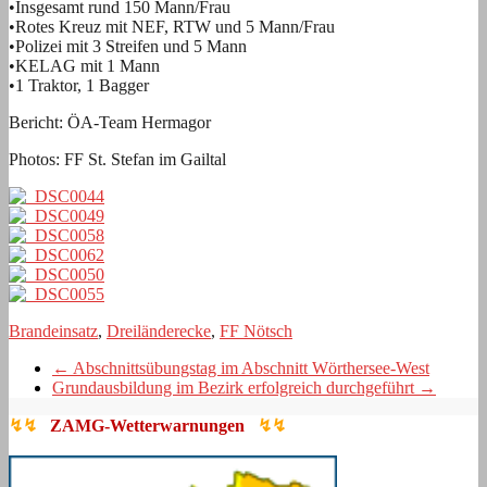
•Insgesamt rund 150 Mann/Frau
•Rotes Kreuz mit NEF, RTW und 5 Mann/Frau
•Polizei mit 3 Streifen und 5 Mann
•KELAG mit 1 Mann
•1 Traktor, 1 Bagger
Bericht: ÖA-Team Hermagor
Photos: FF St. Stefan im Gailtal
Brandeinsatz
,
Dreiländerecke
,
FF Nötsch
←
Abschnittsübungstag im Abschnitt Wörthersee-West
Grundausbildung im Bezirk erfolgreich durchgeführt
→
↯↯
ZAMG-Wetterwarnungen
↯↯