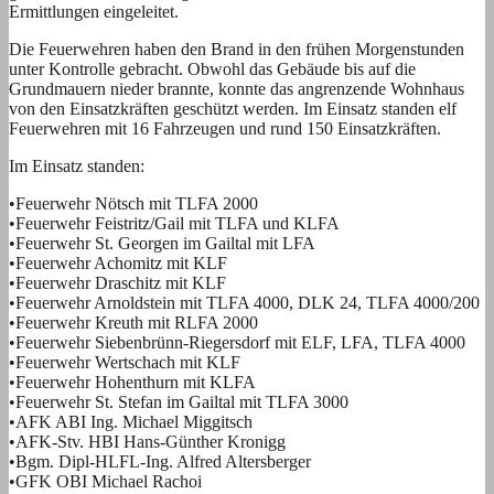
Ermittlungen eingeleitet.
Die Feuerwehren haben den Brand in den frühen Morgenstunden
unter Kontrolle gebracht. Obwohl das Gebäude bis auf die
Grundmauern nieder brannte, konnte das angrenzende Wohnhaus
von den Einsatzkräften geschützt werden. Im Einsatz standen elf
Feuerwehren mit 16 Fahrzeugen und rund 150 Einsatzkräften.
Im Einsatz standen:
•Feuerwehr Nötsch mit TLFA 2000
•Feuerwehr Feistritz/Gail mit TLFA und KLFA
•Feuerwehr St. Georgen im Gailtal mit LFA
•Feuerwehr Achomitz mit KLF
•Feuerwehr Draschitz mit KLF
•Feuerwehr Arnoldstein mit TLFA 4000, DLK 24, TLFA 4000/200
•Feuerwehr Kreuth mit RLFA 2000
•Feuerwehr Siebenbrünn-Riegersdorf mit ELF, LFA, TLFA 4000
•Feuerwehr Wertschach mit KLF
•Feuerwehr Hohenthurn mit KLFA
•Feuerwehr St. Stefan im Gailtal mit TLFA 3000
•AFK ABI Ing. Michael Miggitsch
•AFK-Stv. HBI Hans-Günther Kronigg
•Bgm. Dipl-HLFL-Ing. Alfred Altersberger
•GFK OBI Michael Rachoi