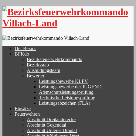
Skip
to
content
Der Bezirk
BFKdo
Bezirksfeuerwehrkommando
Bezirksstab
Ausbildungsteam
Bewerter
Leistungsbewerbe KLFV
Leistungsbewerbe der JUGEND
Atemschutzleistungsprüfung
Technische Leistungsprüfung
Leistungsabzeichen (FLA)
Einsätze
Feuerwehren
Abschnitt Dreiländerecke
Abschnitt Gegendtal
Abschnitt Unteres Drautal
Abschnitt Wörthersee-West