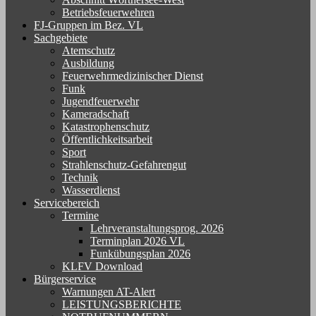
Betriebsfeuerwehren
FJ-Gruppen im Bez. VL
Sachgebiete
Atemschutz
Ausbildung
Feuerwehrmedizinischer Dienst
Funk
Jugendfeuerwehr
Kameradschaft
Katastrophenschutz
Öffentlichkeitsarbeit
Sport
Strahlenschutz-Gefahrengut
Technik
Wasserdienst
Servicebereich
Termine
Lehrveranstaltungsprog. 2026
Terminplan 2026 VL
Funkübungsplan 2026
KLFV Download
Bürgerservice
Warnungen AT-Alert
LEISTUNGSBERICHTE